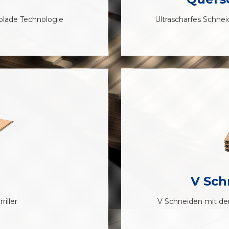
rblade Technologie
Ultrascharfes Schne
V Sch
riller
V Schneiden mit der