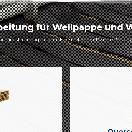
rbeitung für Wellpappe und 
beitungstechnologien für exakte Ergebnisse, effiziente Prozesse
Quers